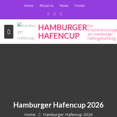
Skip
Home
About Us
News
Poster
to
content
HAMBURGER
Die
Drachenbootrega
HAFENCUP
am Hamburger
Hafengeburtstag
Hamburger Hafencup 2026
Home
Hamburger Hafencup 2026