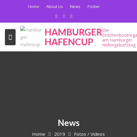
Skip
Home
About Us
News
Poster
to
content
HAMBURGER
Die
Drachenbootrega
HAFENCUP
am Hamburger
Hafengeburtstag
News
Home
2019
Fotos / Videos