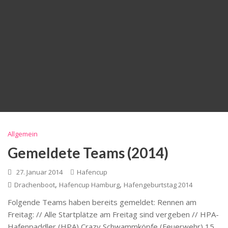
Allgemein
Gemeldete Teams (2014)
27. Januar 2014
Hafencup
,
,
Drachenboot
Hafencup Hamburg
Hafengeburtstag 2014
Folgende Teams haben bereits gemeldet: Rennen am
Freitag: // Alle Startplätze am Freitag sind vergeben // HPA-
Hafenpaddler (HPA) Crazy Schwammköpfe (Feuerwehr) 15.