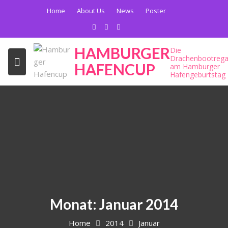
Skip
Home
About Us
News
Poster
to
content
HAMBURGER
Die
Drachenbootrega
HAFENCUP
am Hamburger
Hafengeburtstag
Monat:
Januar 2014
Home
2014
Januar