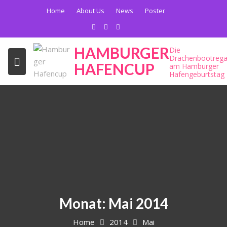
Skip
Home
About Us
News
Poster
to
content
HAMBURGER
Die
Drachenbootrega
HAFENCUP
am Hamburger
Hafengeburtstag
Monat:
Mai 2014
Home
2014
Mai