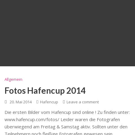
Allgemein
Fotos Hafencup 2014
20. Mai 2014
Hafencup
Leave a comment
Die ersten Bilder vom Hafencup sind online ! Zu finden unter:
www.hafencup.com/fotos/ Leider waren die Fotografen
überwiegend am Freitag & Samstag aktiv. Sollten unter den
Teilnehmern noch fleißige Fotografen gewesen sein,