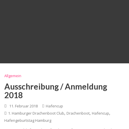
Allgemein
Ausschreibung / Anmeldung
2018
11. Februar 2018
Hafencup
,
,
,
1. Hamburger Drachenboot Club
Drachenboot
Hafencup
Hafengeburtstag Hamburg