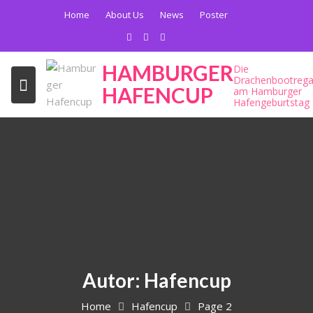
Skip
Home
About Us
News
Poster
to
content
HAMBURGER
Die
Drachenbootrega
HAFENCUP
am Hamburger
Hafengeburtstag
Autor:
Hafencup
Home
Hafencup
Page 2