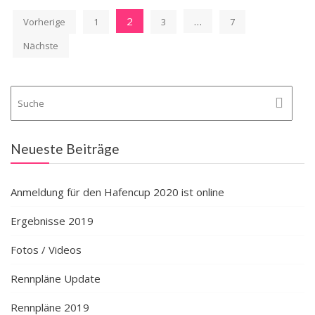
Beitragsnavigation
2
…
Vorherige
1
3
7
Nächste
Neueste Beiträge
Anmeldung für den Hafencup 2020 ist online
Ergebnisse 2019
Fotos / Videos
Rennpläne Update
Rennpläne 2019