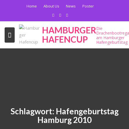
Skip
Home
About Us
News
Poster
to
content
HAMBURGER
Die
Drachenbootrega
HAFENCUP
am Hamburger
Hafengeburtstag
Schlagwort:
Hafengeburtstag
Hamburg 2010